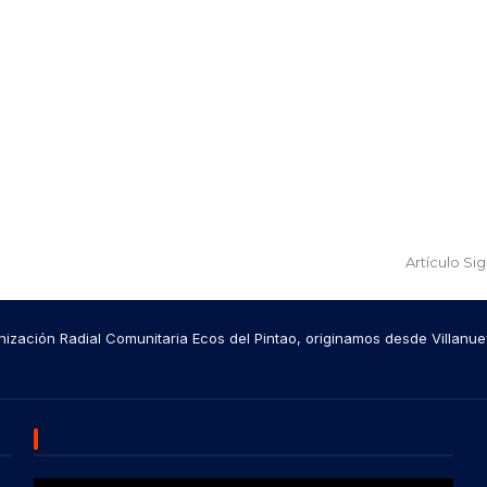
Artículo Si
ización Radial Comunitaria Ecos del Pintao, originamos desde Villanue
SUBSCRIBE US