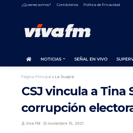
¿Quienes somos?
Contáctenos
Politica de Privacidad
NOTICIAS
SEÑAL EN VIVO
SUPER
Página Principal
La Guajira
CSJ vincula a Tina 
corrupción elector
Viva FM
noviembre 15, 2021