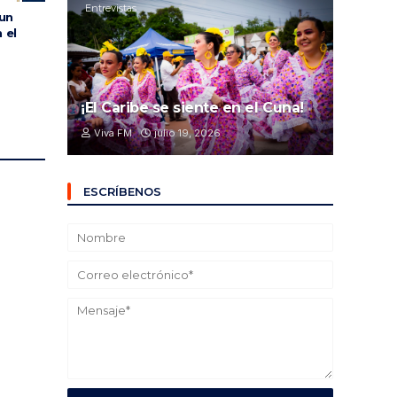
Entrevistas
 un
 el
¡El Caribe se siente en el Cuna!
Viva FM
julio 19, 2026
ESCRÍBENOS