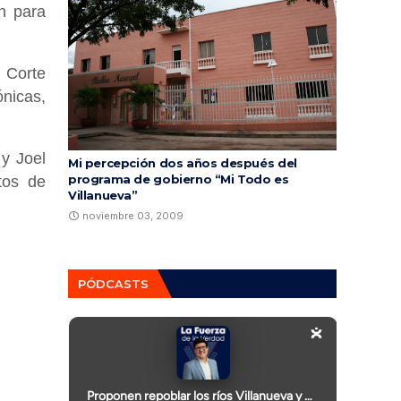
n para
 Corte
ónicas,
 y Joel
Mi percepción dos años después del
programa de gobierno “Mi Todo es
tos de
Villanueva”
noviembre 03, 2009
PÓDCASTS