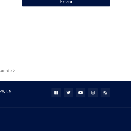
guiente
va, La