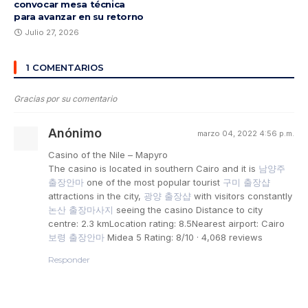
convocar mesa técnica
para avanzar en su retorno
Julio 27, 2026
1 COMENTARIOS
Gracias por su comentario
Anónimo
marzo 04, 2022 4:56 p.m.
Casino of the Nile – Mapyro
The casino is located in southern Cairo and it is
남양주
출장안마
one of the most popular tourist
구미 출장샵
attractions in the city,
광양 출장샵
with visitors constantly
논산 출장마사지
seeing the casino Distance to city
centre: 2.3 kmLocation rating: 8.5Nearest airport: Cairo
보령 출장안마
Midea 5 Rating: 8/10 · ‎4,068 reviews
Responder