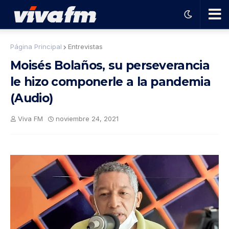
🗨️
Página Principal
Entrevistas
Moisés Bolaños, su perseverancia
Ha
le hizo componerle a la pandemia
(Audio)
ble
Viva FM
noviembre 24, 2021
con
el
pro
gra