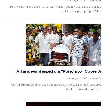
ديسمبر 09, 2015
Viva FM
Por: Hernán Baquero Bracho. Con estas nuevas cauciones al parque
automotor por ejemplo Villan…
Villanueva despidió a "Ponchito" Cotes Jr.
ديسمبر 07, 2015
Viva FM
Ayer el pueblo de Villanueva despidió a su hijo Lazaro Alfonso Cotes
Ovalle, conocido cariñosa…