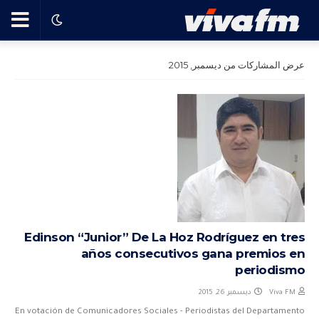
🗨️
عرض المشاركات من ديسمبر, 2015
Ha
ble
con
el
Edinson “Junior” De La Hoz Rodríguez en tres
años consecutivos gana premios en
pro
periodismo
gra
ديسمبر 26, 2015
Viva FM
En votación de Comunicadores Sociales - Periodistas del Departamento