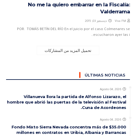
No me la quiero embarrar en la Fiscalía:
Valderrama
ديسمبر 03, 2015
Viva FM
POR: TOMÁS BETÍN DEL RÍO En el juicio por el caso Colmenares se
escucharon ayer las i…
تحميل المزيد من المشاركات
ÚLTIMAS NOTICIAS
Agosto 04, 2026
Villanueva llora la partida de Alfonso Lizarazo, el
hombre que abrió las puertas de la televisión al Festival
Cuna de Acordeones.
Agosto 04, 2026
Fondo Mixto Sierra Nevada concentra más de $35.000
millones en contratos en Uribia, Albania y Barrancas