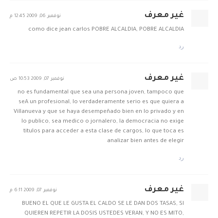
غير معرف
نوفمبر 06, 2009 12:45 م
como dice jean carlos POBRE ALCALDIA, POBRE ALCALDIA
رد
غير معرف
نوفمبر 07, 2009 10:53 ص
no es fundamental que sea una persona joven, tampoco que
seA un profesional, lo verdaderamente serio es que quiera a
Villanueva y que se haya desempeñado bien en lo privado y en
lo publico, sea medico o jornalero, la democracia no exige
titulos para acceder a esta clase de cargos, lo que toca es
analizar bien antes de elegir
رد
غير معرف
نوفمبر 07, 2009 6:11 م
BUENO EL QUE LE GUSTA EL CALDO SE LE DAN DOS TASAS, SI
QUIEREN REPETIR LA DOSIS USTEDES VERAN, Y NO ES MITO,