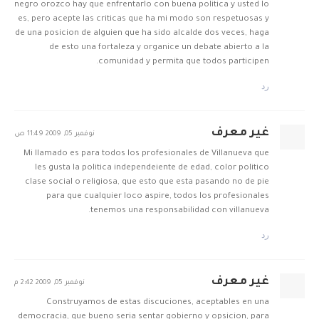
negro orozco hay que enfrentarlo con buena politica y usted lo
es, pero acepte las criticas que ha mi modo son respetuosas y
de una posicion de alguien que ha sido alcalde dos veces, haga
de esto una fortaleza y organice un debate abierto a la
comunidad y permita que todos participen.
رد
غير معرف
نوفمبر 05, 2009 11:49 ص
Mi llamado es para todos los profesionales de Villanueva que
les gusta la politica independeiente de edad, color politico
clase social o religiosa, que esto que esta pasando no de pie
para que cualquier loco aspire, todos los profesionales
tenemos una responsabilidad con villanueva.
رد
غير معرف
نوفمبر 05, 2009 2:42 م
Construyamos de estas discuciones, aceptables en una
democracia, que bueno seria sentar gobierno y opsicion, para