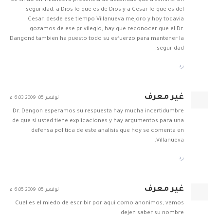
Se sintio en Villanueva presencia de autoridad que trasmitieron
seguridad, a Dios lo que es de Dios y a Cesar lo que es del
Cesar, desde ese tiempo Villanueva mejoro y hoy todavia
gozamos de ese privilegio, hay que reconocer que el Dr.
Dangond tambien ha puesto todo su esfuerzo para mantener la
seguridad.
رد
غير معرف
نوفمبر 05, 2009 6:03 م
Dr. Dangon esperamos su respuesta hay mucha incertidumbre
de que si usted tiene explicaciones y hay argumentos para una
defensa politica de este analisis que hoy se comenta en
Villanueva.
رد
غير معرف
نوفمبر 05, 2009 6:05 م
Cual es el miedo de escribir por aqui como anonimos, vamos
dejen saber su nombre