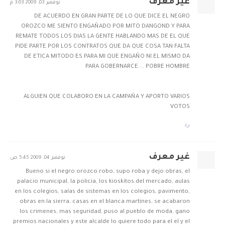
غير معرف
نوفمبر 03, 2009 3:03 م
DE ACUERDO EN GRAN PARTE DE LO QUE DICE EL NEGRO
OROZCO ME SIENTO ENGAÑADO POR MITO DANGOND Y PARA
REMATE TODOS LOS DIAS LA GENTE HABLANDO MAS DE EL QUE
PIDE PARTE POR LOS CONTRATOS QUE DA QUE COSA TAN FALTA
DE ETICA MITODO ES PARA MI QUE ENGAÑO NI EL MISMO DA
PARA GOBERNARCE.... POBRE HOMBRE
ALGUIEN QUE COLABORO EN LA CAMPAÑA Y APORTO VARIOS
VOTOS
رد
غير معرف
نوفمبر 04, 2009 5:45 ص
Bueno si el negro orozco robo, supo roba y dejo obras, el
palacio municipal, la policia, los kioskitos del mercado, aulas
en los colegios, salas de sistemas en los colegios, pavimento,
obras en la sierra, casas en el blanca martines, se acabaron
los crimenes, mas seguridad, puso al pueblo de moda, gano
premios nacionales y este alcalde lo quiere todo para el el y el