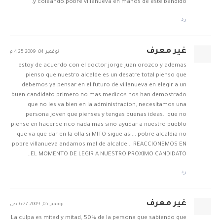
y coleando.pobre villanueva en manos de este bandido.
رد
غير معرف
نوفمبر 04, 2009 4:25 م
estoy de acuerdo con el doctor jorge juan orozco y ademas
pienso que nuestro alcalde es un desatre total pienso que
debemos ya pensar en el futuro de villanueva en elegir a un
buen candidato primero no mas medicos nos han demostrado
que no les va bien en la administracion, necesitamos una
persona joven que pienses y tengas buenas ideas.. que no
piense en hacerce rico nada mas sino ayudar a nuestro pueblo
que va que dar en la olla si MITO sigue asi... pobre alcaldia no
pobre villanueva andamos mal de alcalde... REACCIONEMOS EN
EL MOMENTO DE LEGIR A NUESTRO PROXIMO CANDIDATO..
رد
غير معرف
نوفمبر 05, 2009 6:27 ص
La culpa es mitad y mitad, 50% de la persona que sabiendo que