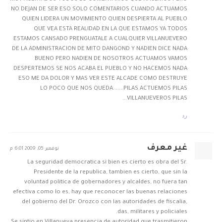
NO DEJAN DE SER ESO SOLO COMENTARIOS CUANDO ACTUAMOS
QUIEN LIDERA UN MOVIMIENTO QUIEN DESPIERTA AL PUEBLO
QUE VEA ESTA REALIDAD EN LA QUE ESTAMOS YA TODOS
ESTAMOS CANSADO PRENGUATALE A CUALQUIER VILLANUEVERO
DE LA ADMINISTRACION DE MITO DANGOND Y NADIEN DICE NADA
BUENO PERO NADIEN DE NOSOTROS ACTUAMOS VAMOS
DESPERTEMOS SE NOS ACABA EL PUEBLO Y NO HACEMOS NADA
ESO ME DA DOLOR Y MAS VER ESTE ALCADE COMO DESTRUYE
LO POCO QUE NOS QUEDA.......PILAS ACTUEMOS PILAS
VILLANUEVEROS PILAS...
رد
غير معرف
نوفمبر 05, 2009 6:01 م
La seguridad democratica si bien es cierto es obra del Sr.
Presidente de la republica, tambien es cierto, que sin la
voluntad politica de gobernadores y alcaldes, no fuera tan
efectiva como lo es, hay que reconocer las buenas relaciones
del gobierno del Dr. Orozco con las autoridades de fiscalia,
das, militares y policiales.