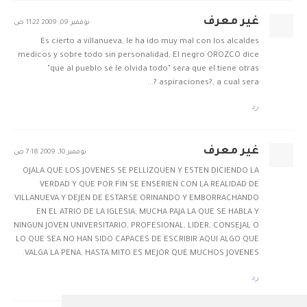
غير معرف
نوفمبر 09, 2009 11:22 ص
Es cierto a villanueva, le ha ido muy mal con los alcaldes
medicos y sobre todo sin personalidad, El negro OROZCO dice
"que al pueblo se le olvida todo" sera que el tiene otras
aspiraciones?, a cual sera ?...
رد
غير معرف
نوفمبر 10, 2009 7:18 ص
OJALA QUE LOS JOVENES SE PELLIZQUEN Y ESTEN DICIENDO LA
VERDAD Y QUE POR FIN SE ENSERIEN CON LA REALIDAD DE
VILLANUEVA Y DEJEN DE ESTARSE ORINANDO Y EMBORRACHANDO
EN EL ATRIO DE LA IGLESIA, MUCHA PAJA LA QUE SE HABLA Y
NINGUN JOVEN UNIVERSITARIO, PROFESIONAL, LIDER, CONSEJAL O
LO QUE SEA NO HAN SIDO CAPACES DE ESCRIBIR AQUI ALGO QUE
VALGA LA PENA, HASTA MITO ES MEJOR QUE MUCHOS JOVENES.
رد