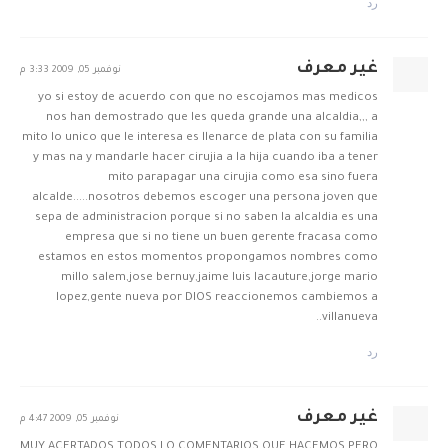
رد
غير معرف
نوفمبر 05, 2009 3:33 م
yo si estoy de acuerdo con que no escojamos mas medicos
nos han demostrado que les queda grande una alcaldia,,, a
mito lo unico que le interesa es llenarce de plata con su familia
y mas na y mandarle hacer cirujia a la hija cuando iba a tener
mito parapagar una cirujia como esa sino fuera
alcalde.....nosotros debemos escoger una persona joven que
sepa de administracion porque si no saben la alcaldia es una
empresa que si no tiene un buen gerente fracasa como
estamos en estos momentos propongamos nombres como
millo salem,jose bernuy,jaime luis lacauture,jorge mario
lopez,gente nueva por DIOS reaccionemos cambiemos a
villanueva..
رد
غير معرف
نوفمبر 05, 2009 4:47 م
MUY ACERTADOS TODOS LO COMENTARIOS QUE HACEMOS PERO