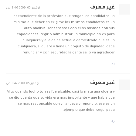
غير معرف
نوفمبر 05, 2009 8:46 ص
Independiente de la profesion que tengan los candidatos, lo
minimo que deberian exigirse los mismos candidatos es un
auto analisis, ser sensatos con ellos mismos con sus
capacidades, regir o administrar un municipio no es para
cualquiera y el alcalde actual a demostrado que es un
cualquiera, si quiere y tiene un poquito de dignidad, debe
renunciar y con seguridad la gente se lo va agradecer
رد
غير معرف
نوفمبر 05, 2009 8:47 ص
Mito cuando lucho torres fue alcalde, casi lo mata una ulcera y
se dio cuenta que su vida era mas importante y que habia que
se mas responsable con villanueva y renuncio, ese es un
ejemplo que debei segui papa.
رد