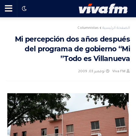
🗨️
Columnistas
الصفحة الرئيسية
Mi percepción dos años después
Ha
del programa de gobierno “Mi
ble
Todo es Villanueva”
نوفمبر 03, 2009
Viva FM
con
el
pro
gra