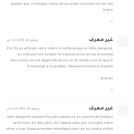
pueblo que se friegue, estoy de acuerdo con este escrito del
negro.
رد
غير معرف
نوفمبر 04, 2009 6:21 ص
Por fin un articulo serio sobre el sofisma que es mito dangond,
yo vote por el y acepto mi equivocacion en las proximas
elecciones no me dejare llevar por el de moda si no lo que le
convenga a mi pueblo, Villanueva merece respeto!!
gracias
رد
غير معرف
نوفمبر 04, 2009 6:49 ص
mito dangond siempre ha sido mediocre su carrera de medico
la termino en diez años de cajanal salio por corrupto entre
otras cosas todavia existen investigaciones en su contra vivitas