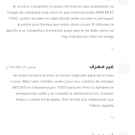
dr orozco comparto su punto de vista es que analizando su
slogan de campaña esta claro lo que esta haciendo PARA MI ES
TODO, pobre alcalde no sabe donde anda su vida es perseguir
al pobre jose bernuy que entre otras cosas 16 millones le
aporto a su campaña y tremendo pago que le ha dado, pero no
hay mal que por bien no venga
رد
غير معرف
نوفمبر 03, 2009 1:54 م
Ve negro orozco tu eres el menos indicado para decir esas
cosas. Mito salio chimbo, malo y por eso cambio de eslogan
MITODO es villanueva por TODO para mi. Pero tu tambien te
enriquesiste solito y te robaste la administracion. Estabas
limpo y saliste ful de plata. Que hiciste por villanueva? que
obras dejaste?
رد