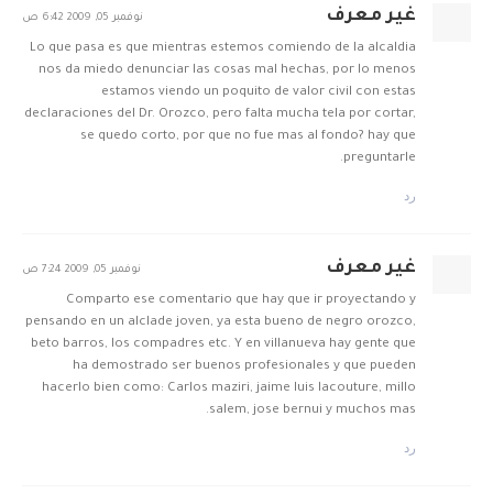
غير معرف
نوفمبر 05, 2009 6:42 ص
Lo que pasa es que mientras estemos comiendo de la alcaldia
nos da miedo denunciar las cosas mal hechas, por lo menos
estamos viendo un poquito de valor civil con estas
declaraciones del Dr. Orozco, pero falta mucha tela por cortar,
se quedo corto, por que no fue mas al fondo? hay que
preguntarle.
رد
غير معرف
نوفمبر 05, 2009 7:24 ص
Comparto ese comentario que hay que ir proyectando y
pensando en un alclade joven, ya esta bueno de negro orozco,
beto barros, los compadres etc. Y en villanueva hay gente que
ha demostrado ser buenos profesionales y que pueden
hacerlo bien como: Carlos maziri, jaime luis lacouture, millo
salem, jose bernui y muchos mas.
رد