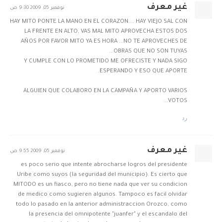
غير معرف
نوفمبر 05, 2009 9:30 ص
HAY MITO PONTE LA MANO EN EL CORAZON.... HAY VIEJO SAL CON
LA FRENTE EN ALTO, VAS MAL MITO APROVECHA ESTOS DOS
AÑOS POR FAVOR MITO YA ES HORA ...NO TE APROVECHES DE
OBRAS QUE NO SON TUYAS...
Y CUMPLE CON LO PROMETIDO ME OFRECISTE Y NADA SIGO
ESPERANDO Y ESO QUE APORTE.
ALGUIEN QUE COLABORO EN LA CAMPAÑA Y APORTO VARIOS
VOTOS...
رد
غير معرف
نوفمبر 05, 2009 9:55 ص
es poco serio que intente abrocharse logros del presidente
Uribe como suyos (la seguridad del municipio). Es cierto que
MITODO es un fiasco, pero no tiene nada que ver su condicion
de medico como sugieren algunos. Tampoco es facil olvidar
todo lo pasado en la anterior administraccion Orozco, como
la presencia del omnipotente "juanfer" y el escandalo del