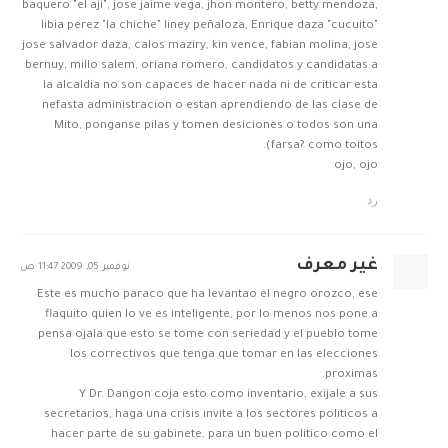
baquero "el aji", jose jaime vega, jhon montero, betty mendoza,
libia perez "la chiche" liney peñaloza, Enrique daza "cucuito"
jose salvador daza, calos maziry, kin vence, fabian molina, jose
bernuy, millo salem, oriana romero, candidatos y candidatas a
la alcaldia no son capaces de hacer nada ni de criticar esta
nefasta administracion o estan aprendiendo de las clase de
Mito, ponganse pilas y tomen desiciones o todos son una
farsa? como toitos).
ojo, ojo
رد
غير معرف
نوفمبر 05, 2009 11:47 ص
Este es mucho paraco que ha levantao el negro orozco, ese
flaquito quien lo ve es inteligente, por lo menos nos pone a
pensa ojala que esto se tome con seriedad y el pueblo tome
los correctivos que tenga que tomar en las elecciones
proximas.
Y Dr. Dangon coja esto como inventario, exijale a sus
secretarios, haga una crisis invite a los sectores politicos a
hacer parte de su gabinete, para un buen politico como el