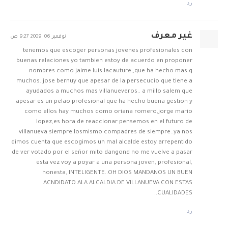
رد
غير معرف
نوفمبر 06, 2009 9:27 ص
tenemos que escoger personas jovenes profesionales con
buenas relaciones yo tambien estoy de acuerdo en proponer
nombres como jaime luis lacauture,,que ha hecho mas q
muchos..jose bernuy que apesar de la persecucio que tiene a
ayudados a muchos mas villanueveros.. a millo salem que
apesar es un pelao profesional que ha hecho buena gestion y
como ellos hay muchos como oriana romero,jorge mario
lopez,es hora de reaccionar pensemos en el futuro de
villanueva siempre losmismo compadres de siempre..ya nos
dimos cuenta que escogimos un mal alcalde estoy arrepentido
de ver votado por el señor mito dangond no me vuelve a pasar
esta vez voy a poyar a una persona joven, profesional,
honesta, INTELIGENTE..OH DIOS MANDANOS UN BUEN
ACNDIDATO ALA ALCALDIA DE VILLANUEVA CON ESTAS
CUALIDADES..
رد