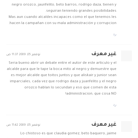
negro orozco, jaunfelito, beto barros, rodrigo daza, tienen y
seguiran teniendo grandes posibilidades.
Mas aun cuando alcaldes incapaces como el que tenemos les
hacen la campañan con su mala administración y corrupcion.
رد
غير معرف
نوفمبر 05, 2009 11:37 ص
Seria bueno abrir un debate entre el autor de este articulo y el
alcalde para que le tape la boca mito al negro y demuestre que
es mejor alcalde que toitos juntos y que aliskair y junior sean
imparciales, cada vez que rodrigo daza y juanfelito y el negro
orozco hablan lo secundan y eso que comen de esta
administracion, que cosa NO!
رد
غير معرف
نوفمبر 05, 2009 11:42 ص
Lo chistoso es que claudia gomez, beto baquero, jaime