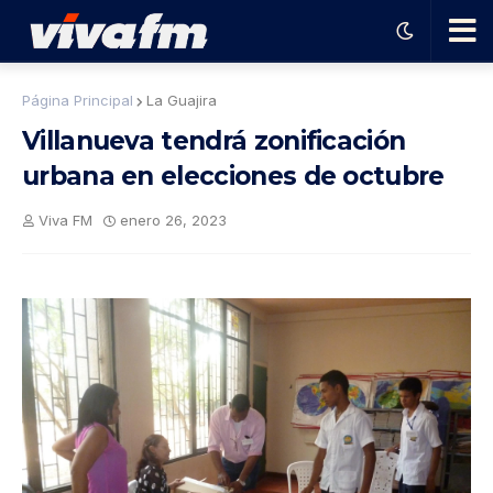
🗨️
Página Principal
La Guajira
Villanueva tendrá zonificación
Ha
urbana en elecciones de octubre
ble
Viva FM
enero 26, 2023
con
el
pro
gra