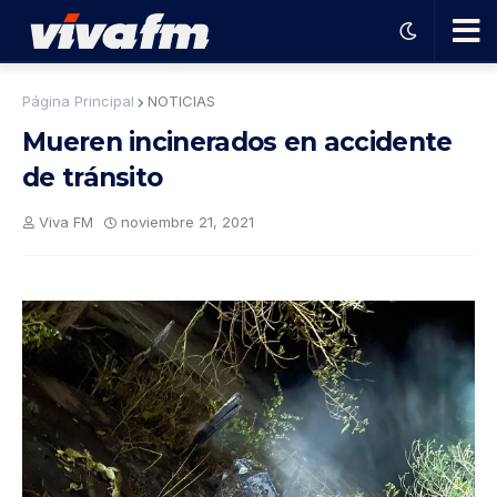
🗨️
Página Principal
NOTICIAS
Mueren incinerados en accidente
Ha
de tránsito
ble
Viva FM
noviembre 21, 2021
con
el
pro
gra