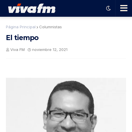
🗨️
Página Principal
Columnistas
El tiempo
Ha
Viva FM
noviembre 12, 2021
ble
con
el
pro
gra