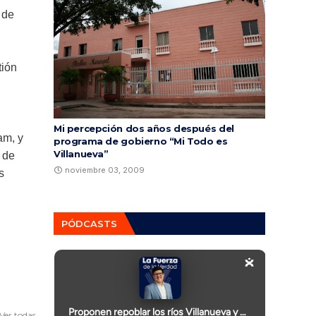
 de
tión
Mi percepción dos años después del
am, y
programa de gobierno “Mi Todo es
Villanueva”
 de
noviembre 03, 2009
s
PÓDCASTS
Ver todas