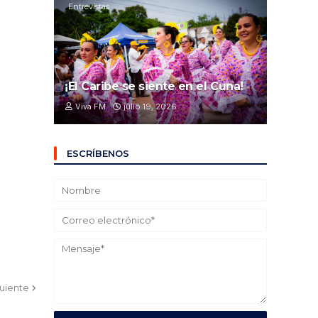
Entrevistas
¡El Caribe se siente en el Cuna!
Viva FM
julio 19, 2026
ESCRÍBENOS
guiente