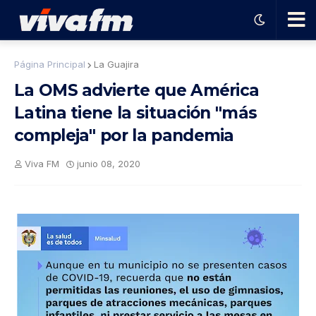
🗨️
Página Principal
La Guajira
La OMS advierte que América
Ha
Latina tiene la situación "más
compleja" por la pandemia
ble
Viva FM
junio 08, 2020
con
el
pro
gra