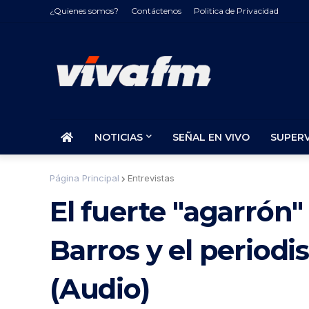
¿Quienes somos?
Contáctenos
Politica de Privacidad
NOTICIAS
SEÑAL EN VIVO
SUPER
Página Principal
Entrevistas
El fuerte "agarrón"
Barros y el periodi
(Audio)