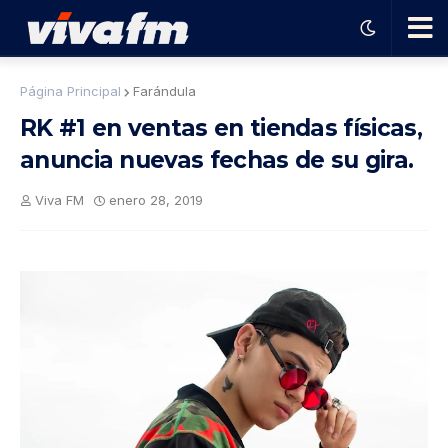
🗨️
Página Principal
Farándula
RK #1 en ventas en tiendas físicas,
Ha
anuncia nuevas fechas de su gira.
ble
Viva FM
enero 28, 2019
con
el
pro
gra