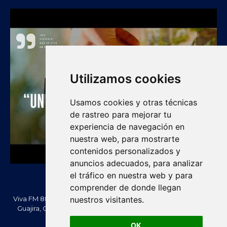
Utilizamos cookies
Usamos cookies y otras técnicas
de rastreo para mejorar tu
experiencia de navegación en
nuestra web, para mostrarte
contenidos personalizados y
anuncios adecuados, para analizar
el tráfico en nuestra web y para
comprender de donde llegan
nuestros visitantes.
Viva FM 88.2 FM es una emisora comunitaria de Villanueva, La
Guajira, Colombia. Información, noticias, cultura, vallenato y
actualidad regional.
OK