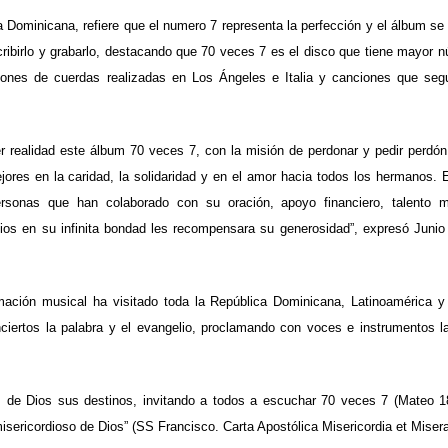
 Dominicana, refiere que el numero 7 representa la perfección y el álbum se
irlo y grabarlo, destacando que 70 veces 7 es el disco que tiene mayor 
esiones de cuerdas realizadas en Los Ángeles e Italia y canciones que se
r realidad este álbum 70 veces 7, con la misión de perdonar y pedir perdón
ores en la caridad, la solidaridad y en el amor hacia todos los hermanos. 
sonas que han colaborado con su oración, apoyo financiero, talento m
Dios en su infinita bondad les recompensara su generosidad”, expresó Junio
rmación musical ha visitado toda la República Dominicana, Latinoamérica 
iertos la palabra y el evangelio, proclamando con voces e instrumentos l
s de Dios sus destinos, invitando a todos a escuchar 70 veces 7 (Mateo 1
misericordioso de Dios” (SS Francisco. Carta Apostólica Misericordia et Miser