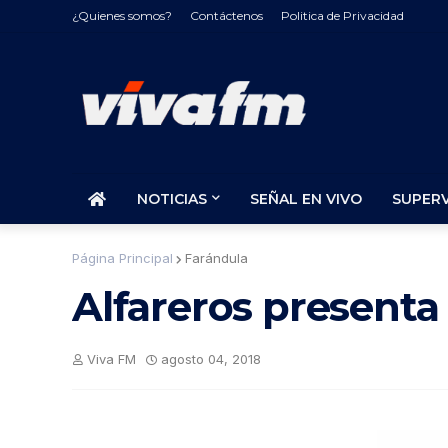
¿Quienes somos?
Contáctenos
Politica de Privacidad
NOTICIAS
SEÑAL EN VIVO
SUPER
Página Principal
Farándula
Alfareros presenta
Viva FM
agosto 04, 2018