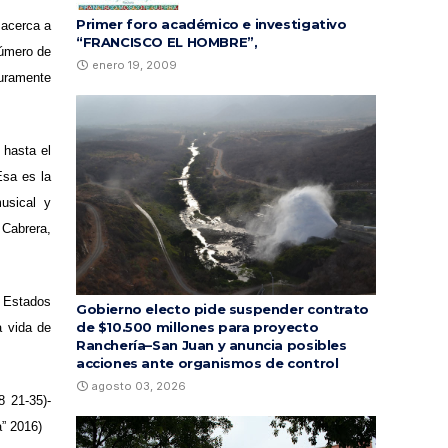
Primer foro académico e investigativo
 acerca a
“FRANCISCO EL HOMBRE”,
número de
enero 19, 2009
guramente
 hasta el
Esa es la
usical y
 Cabrera,
y Estados
Gobierno electo pide suspender contrato
de $10.500 millones para proyecto
a vida de
Ranchería–San Juan y anuncia posibles
acciones ante organismos de control
agosto 03, 2026
8 21-35)-
a” 2016)