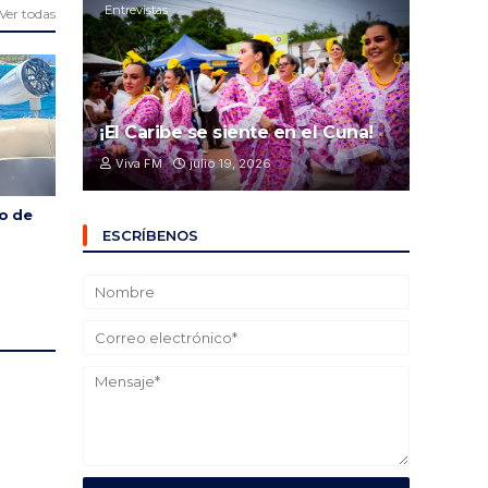
Entrevistas
Ver todas
¡El Caribe se siente en el Cuna!
Viva FM
julio 19, 2026
jo de
ESCRÍBENOS