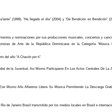
’lante” (1999), “Ha llegado el día” (2004) y “De Bendición en Bendición” (2
ocimientos y nominaciones por sus producciones musicales, conciertos y canc
nistas de Arte de la República Dominicana en la Categoría “Música R
to del año “A Chavón por ti”.
undial de la Juventud, Asi Mismo Participaron En Los Actos Centrales De La
n Ese Mismo Año Alfareros Libera Su Música Permitiendo La Descarga Grat
Rio de Janeiro Brasil transmitido por los medios locales en Brasil e internaci