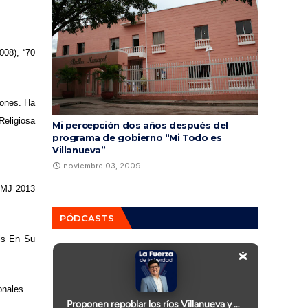
008), “70
iones. Ha
eligiosa
Mi percepción dos años después del
programa de gobierno “Mi Todo es
Villanueva”
noviembre 03, 2009
 JMJ 2013
PÓDCASTS
is En Su
onales.