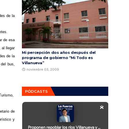
des de la
etes.
ar de esa
al llegar
Mi percepción dos años después del
des de la
programa de gobierno “Mi Todo es
Villanueva”
 del bus,
noviembre 03, 2009
PÓDCASTS
 Turismo,
etario de
rístico y