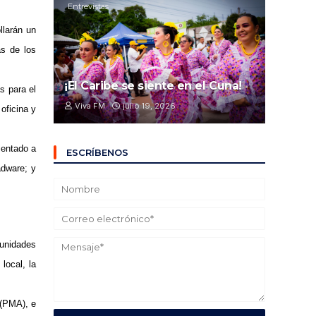
Entrevistas
llarán un
as de los
¡El Caribe se siente en el Cuna!
s para el
Viva FM
julio 19, 2026
oficina y
ientado a
ESCRÍBENOS
adware; y
munidades
local, la
 (PMA), e