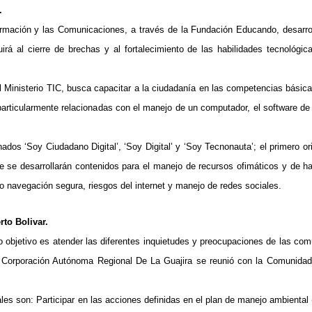
.
ormación y las Comunicaciones, a través de la Fundación Educando, desarro
ibuirá al cierre de brechas y al fortalecimiento de las habilidades tecnológic
l Ministerio TIC, busca capacitar a la ciudadanía en las competencias básica
articularmente relacionadas con el manejo de un computador, el software de 
dos ‘Soy Ciudadano Digital’, ‘Soy Digital’ y ‘Soy Tecnonauta’; el primero or
e se desarrollarán contenidos para el manejo de recursos ofimáticos y de h
o navegación segura, riesgos del internet y manejo de redes sociales.
rto Bolivar.
o objetivo es atender las diferentes inquietudes y preocupaciones de las co
a Corporación Autónoma Regional De La Guajira se reunió con la Comunidad 
uáles son: Participar en las acciones definidas en el plan de manejo ambiental