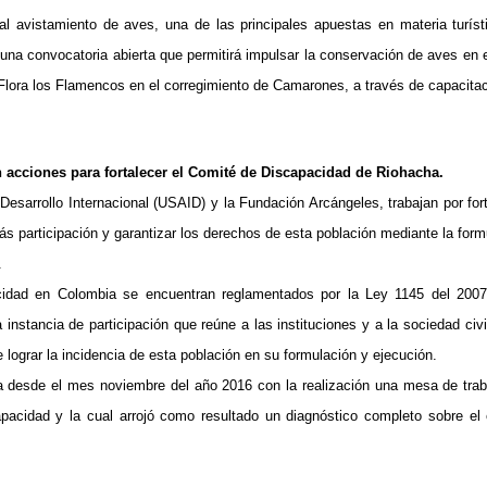
 al avistamiento de aves, una de las principales apuestas en materia turíst
de una convocatoria abierta que permitirá impulsar la conservación de aves en e
y Flora los Flamencos en el corregimiento de Camarones, a través de capacita
an acciones para fortalecer el Comité de Discapacidad de Riohacha.
esarrollo Internacional (USAID) y la Fundación Arcángeles, trabajan por fort
más participación y garantizar los derechos de esta población mediante la form
.
acidad en Colombia se encuentran reglamentados por la Ley 1145 del 2007
stancia de participación que reúne a las instituciones y a la sociedad civi
 lograr la incidencia de esta población en su formulación y ejecución.
cha desde el mes noviembre del año 2016 con la realización una mesa de trab
capacidad y la cual arrojó como resultado un diagnóstico completo sobre el