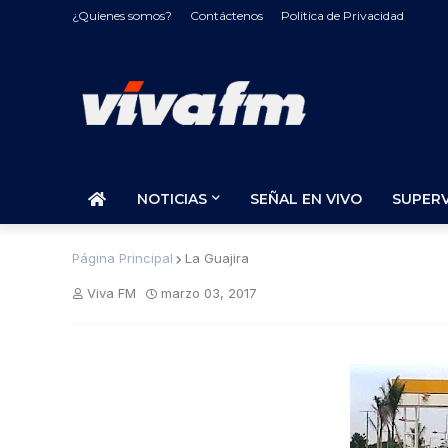
¿Quienes somos?
Contáctenos
Politica de Privacidad
NOTICIAS
SEÑAL EN VIVO
SUPER
Página Principal
La Guajira
Viva FM
marzo 03, 2017