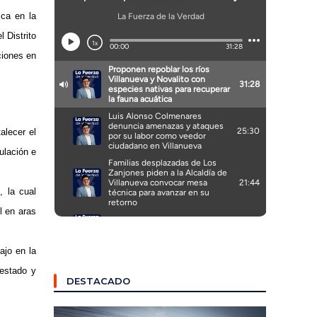
ica en la
l Distrito
ciones en
alecer el
ulación e
, la cual
l en aras
ajo en la
 estado y
DESTACADO