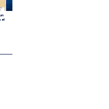
 un
 el