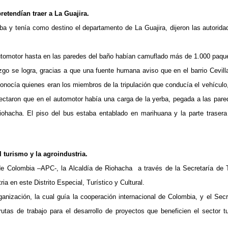
etendían traer a La Guajira.
rba y tenía como destino el departamento de La Guajira, dijeron las autorida
 automotor hasta en las paredes del baño habían camuflado más de 1.000 paqu
zgo se logra, gracias a que una fuente humana aviso que en el barrio Cevill
ocía quienes eran los miembros de la tripulación que conducía el vehículo, 
 detectaron que en el automotor había una carga de la yerba, pegada a las pare
ohacha. El piso del bus estaba entablado en marihuana y la parte trasera
 turismo y la agroindustria.
de Colombia –APC-, la Alcaldía de Riohacha a través de la Secretaría de
ia en este Distrito Especial, Turístico y Cultural.
nización, la cual guía la cooperación internacional de Colombia, y el Secr
utas de trabajo para el desarrollo de proyectos que beneficien el sector tu