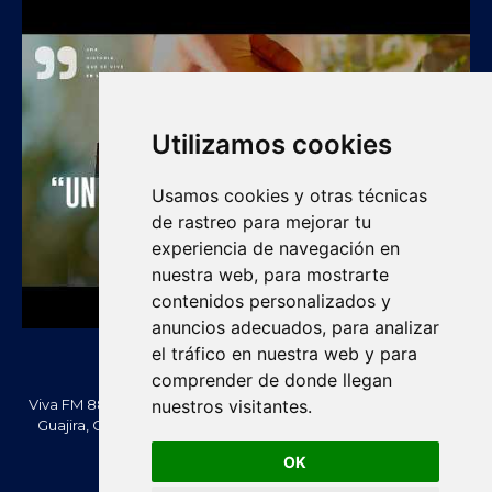
Utilizamos cookies
Usamos cookies y otras técnicas
de rastreo para mejorar tu
experiencia de navegación en
nuestra web, para mostrarte
contenidos personalizados y
anuncios adecuados, para analizar
el tráfico en nuestra web y para
comprender de donde llegan
Viva FM 88.2 FM es una emisora comunitaria de Villanueva, La
nuestros visitantes.
Guajira, Colombia. Información, noticias, cultura, vallenato y
actualidad regional.
OK
Creado Por -
vivafm.com.co