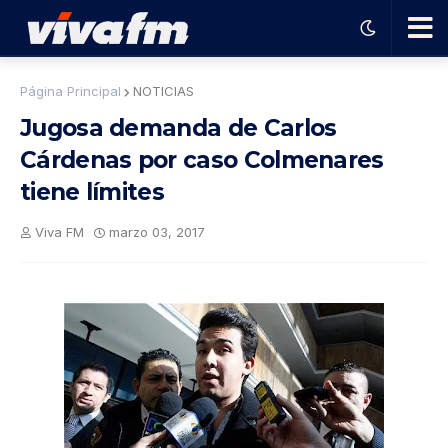
🗨️
Página Principal
NOTICIAS
Jugosa demanda de Carlos
Ha
Cárdenas por caso Colmenares
tiene límites
ble
Viva FM
marzo 03, 2017
con
el
pro
gra