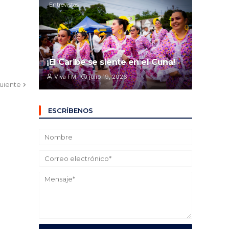
Entrevistas
¡El Caribe se siente en el Cuna!
Viva FM
julio 19, 2026
guiente
ESCRÍBENOS