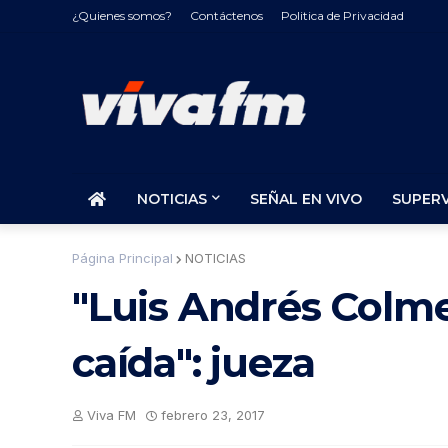
¿Quienes somos?
Contáctenos
Politica de Privacidad
NOTICIAS
SEÑAL EN VIVO
SUPER
Página Principal
NOTICIAS
"Luis Andrés Colm
caída": jueza
Viva FM
febrero 23, 2017