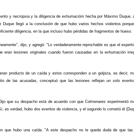
amiento y necropsia y la diligencia de exhumacióm hecha por Máximo Duque,
ue Duque llegó a la conclusión de que hubo varios hechos violentos porqu
ficiente diligencia, en la que incluso hubo pérdidas de fragmentos de hueso.
neamente", dijo, y agregó: "Lo verdaderamente reprochable es que el expert
que eran lesiones originales cuando fueron causadas en la exhumación irre
eran producto de un caída y estos corresponden a un golpiza, es decir, 
rito de las acusadas, conceptuó que las lesiones reflejan un solo evento
a. Dijo que su despacho está de acuerdo con que Colmenares experimentó 
í, es verdad, hubo dos eventos de violencia, y el segundo lo cometió él (Duq
ienen que hubo una caída. "A este despacho no le queda duda de que las 