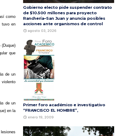
Gobierno electo pide suspender contrato
de $10.500 millones para proyecto
 así como
Ranchería–San Juan y anuncia posibles
acciones ante organismos de control
e tuvo en
agosto 03, 2026
o (Duque)
gular que
más de un
 violento
más de un
Primer foro académico e investigativo
“FRANCISCO EL HOMBRE”,
ue) en la
enero 19, 2009
lesiones