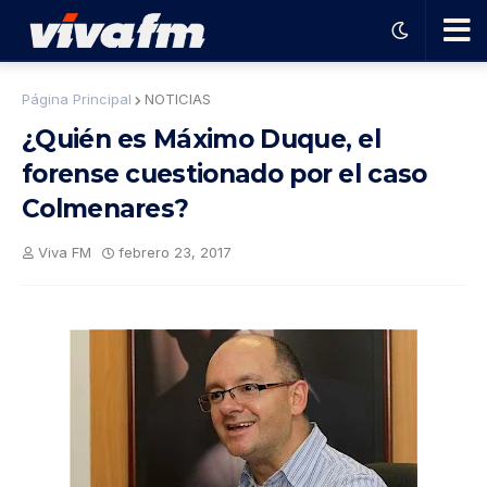
🗨️
Página Principal
NOTICIAS
¿Quién es Máximo Duque, el
Ha
forense cuestionado por el caso
Colmenares?
ble
Viva FM
febrero 23, 2017
con
el
pro
gra