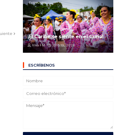
Entrevistas
guiente
¡El Caribe se siente en el Cuna!
Viva FM
julio 19, 2026
ESCRÍBENOS