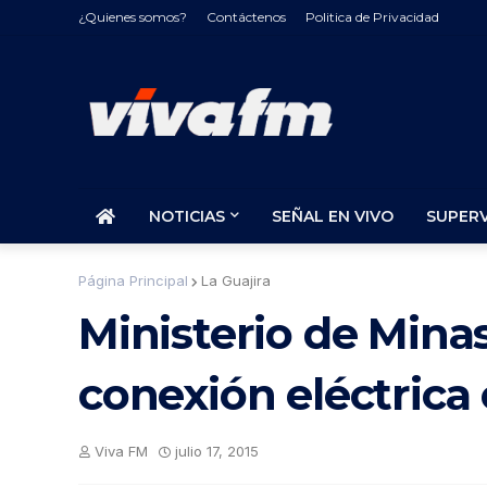
¿Quienes somos?
Contáctenos
Politica de Privacidad
NOTICIAS
SEÑAL EN VIVO
SUPER
Página Principal
La Guajira
Ministerio de Mina
conexión eléctrica 
Viva FM
julio 17, 2015