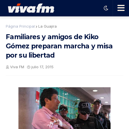
🗨️
Página Principal
La Guajira
Familiares y amigos de Kiko
Ha
Gómez preparan marcha y misa
por su libertad
ble
Viva FM
julio 17, 2015
con
el
pro
gra