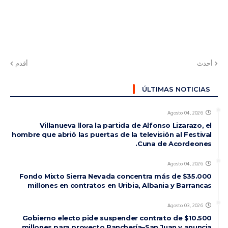
أحدث
أقدم
ÚLTIMAS NOTICIAS
Agosto 04, 2026
Villanueva llora la partida de Alfonso Lizarazo, el
hombre que abrió las puertas de la televisión al Festival
Cuna de Acordeones.
Agosto 04, 2026
Fondo Mixto Sierra Nevada concentra más de $35.000
millones en contratos en Uribia, Albania y Barrancas
Agosto 03, 2026
Gobierno electo pide suspender contrato de $10.500
millones para proyecto Ranchería–San Juan y anuncia