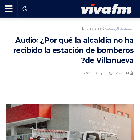
🗨️
Entrevistas
الصفحة الرئيسية
Audio: ¿Por qué la alcaldía no ha
Ha
recibido la estación de bomberos
ble
de Villanueva?
يوليو 03, 2026
Viva FM
con
el
pro
gra