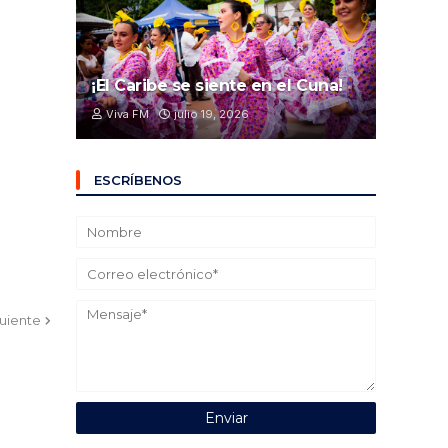
¡El Caribe se siente en el Cuna!
Viva FM
julio 19, 2026
ESCRÍBENOS
guiente