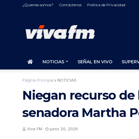
¿Quienes somos?
Contáctenos
Politica de Privacidad
NOTICIAS
SEÑAL EN VIVO
SUPER
Página Principal
NOTICIAS
Niegan recurso de 
senadora Martha P
Viva FM
junio 20, 2026