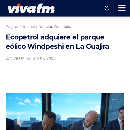
🗨️
Página Principal
Noticias Colombia
Ecopetrol adquiere el parque
Ha
eólico Windpeshi en La Guajira
ble
Viva FM
julio 07, 2025
con
el
pro
gra