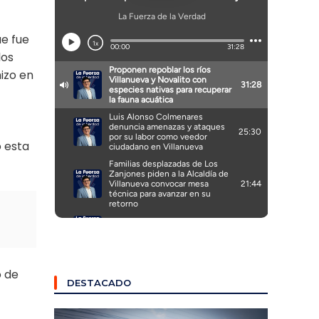
ue fue
los
izo en
ó esta
o de
DESTACADO