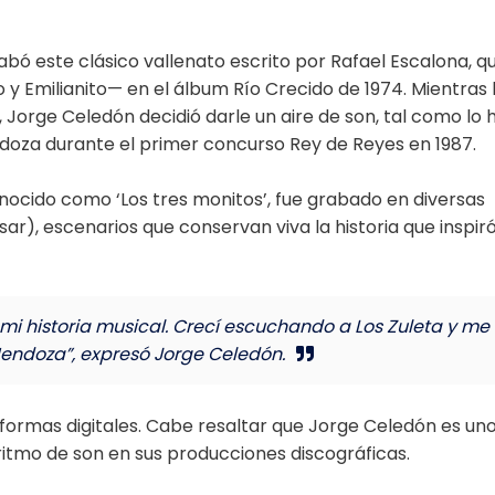
abó este clásico vallenato escrito por Rafael Escalona, q
 Emilianito— en el álbum Río Crecido de 1974. Mientras 
 Jorge Celedón decidió darle un aire de son, tal como lo h
doza durante el primer concurso Rey de Reyes en 1987.
onocido como ‘Los tres monitos’, fue grabado en diversas
ar), escenarios que conservan viva la historia que inspir
 mi historia musical. Crecí escuchando a Los Zuleta y me
endoza”, expresó Jorge Celedón.
aformas digitales. Cabe resaltar que Jorge Celedón es un
 ritmo de son en sus producciones discográficas.