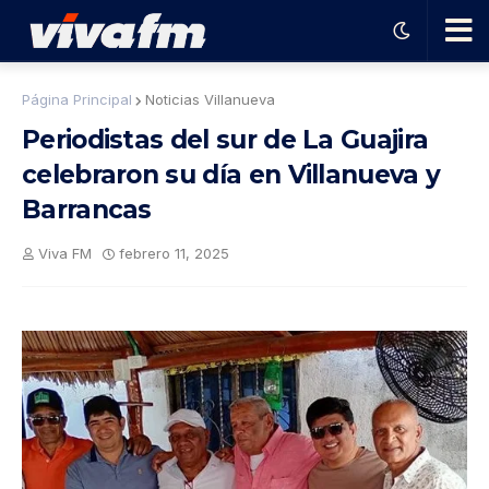
🗨️
Página Principal
Noticias Villanueva
Periodistas del sur de La Guajira
Ha
celebraron su día en Villanueva y
Barrancas
ble
Viva FM
febrero 11, 2025
con
el
pro
gra