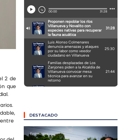
el 2 de
ión que
ial.
arios.
idable,
DESTACADO
 entre
Entrevistas
or del