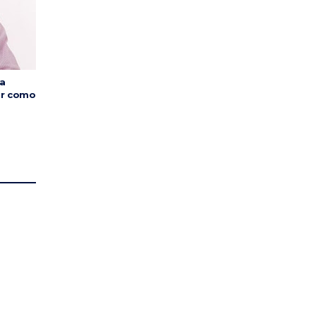
a
or como