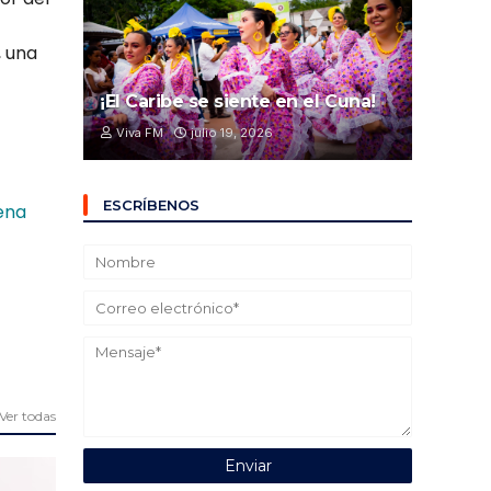
, una
¡El Caribe se siente en el Cuna!
Viva FM
julio 19, 2026
ESCRÍBENOS
ena
Ver todas