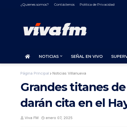
¿Quienes somos?
Contáctenos
Politica de Privacidad
NOTICIAS
SEÑAL EN VIVO
SUPER
Página Principal
Noticias Villanueva
Grandes titanes de 
darán cita en el Ha
Viva FM
enero 07, 2025