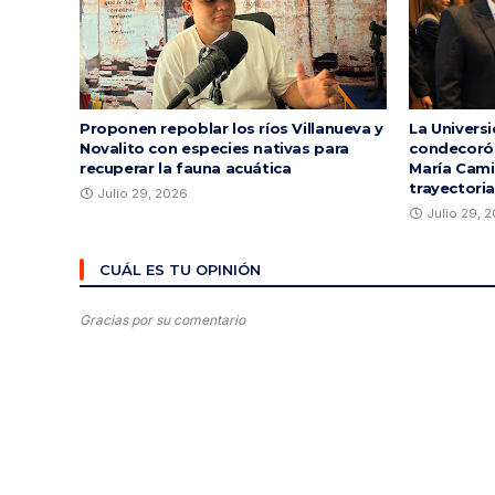
Proponen repoblar los ríos Villanueva y
La Univers
Novalito con especies nativas para
condecoró a
recuperar la fauna acuática
María Cami
trayectori
Julio 29, 2026
Julio 29, 
CUÁL ES TU OPINIÓN
Gracias por su comentario