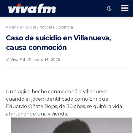
🗨️
Página Principal
Noticias Colombia
Caso de suicidio en Villanueva,
Ha
causa conmoción
ble
Viva FM
enero 14, 2025
con
el
Un trágico hecho conmocionó a Villanueva,
cuando el joven identificado como Enrique
pro
Eduardo Oñate Rojas, de 30 años, se quitó la vida
al interior de una vivienda.
gra