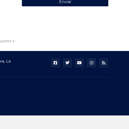
guiente
va, La