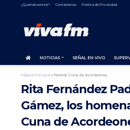
¿Quienes somos?
Contáctenos
Politica de Privacidad
NOTICIAS
SEÑAL EN VIVO
SUPER
Página Principal
Festival Cuna de Acordeones
Rita Fernández Pad
Gámez, los homenaj
Cuna de Acordeon