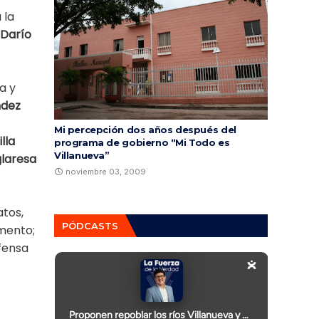
 la
 Darío
a y
ndez
Mi percepción dos años después del
lla
programa de gobierno “Mi Todo es
Villanueva”
glaresa
noviembre 03, 2009
atos,
PÓDCASTS
amento;
fensa