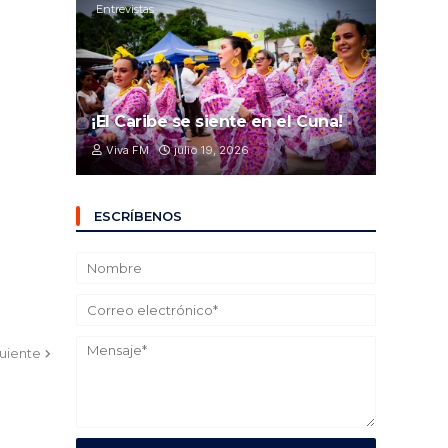
Entrevistas
¡El Caribe se siente en el Cuna!
Viva FM
julio 19, 2026
ESCRÍBENOS
guiente