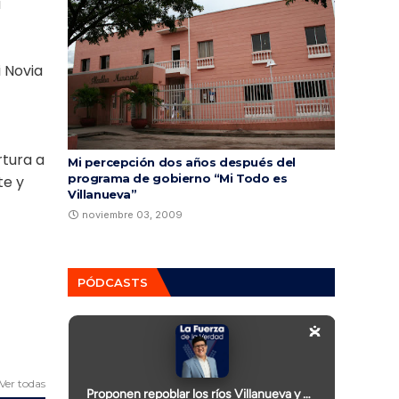
a
i Novia
rtura a
Mi percepción dos años después del
programa de gobierno “Mi Todo es
te y
Villanueva”
noviembre 03, 2009
PÓDCASTS
Ver todas