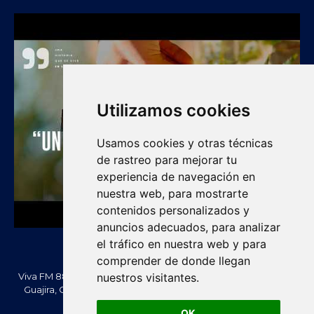
Utilizamos cookies
Usamos cookies y otras técnicas
de rastreo para mejorar tu
experiencia de navegación en
nuestra web, para mostrarte
contenidos personalizados y
anuncios adecuados, para analizar
el tráfico en nuestra web y para
comprender de donde llegan
Viva FM 88.2 FM es una emisora comunitaria de Villanueva, La
nuestros visitantes.
Guajira, Colombia. Información, noticias, cultura, vallenato y
actualidad regional.
OK