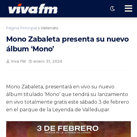
🗨️
Página Principal
Vallenato
Mono Zabaleta presenta su nuevo
Ha
álbum ‘Mono’
ble
Viva FM
enero 31, 2024
con
Mono Zabaleta, presentará en vivo su nuevo
el
álbum titulado ‘Mono’ que tendrá su lanzamiento
en vivo totalmente gratis este sábado 3 de febrero
pro
en el parque de la Leyenda de Valledupar
gra