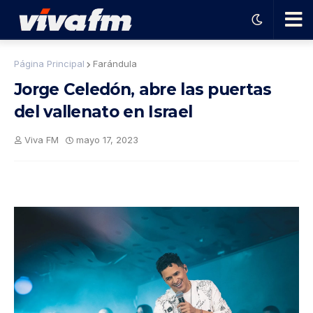
🗨️
Página Principal
Farándula
Jorge Celedón, abre las puertas
Ha
del vallenato en Israel
ble
Viva FM
mayo 17, 2023
con
el
pro
gra