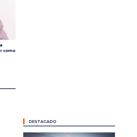
a
or como
DESTACADO