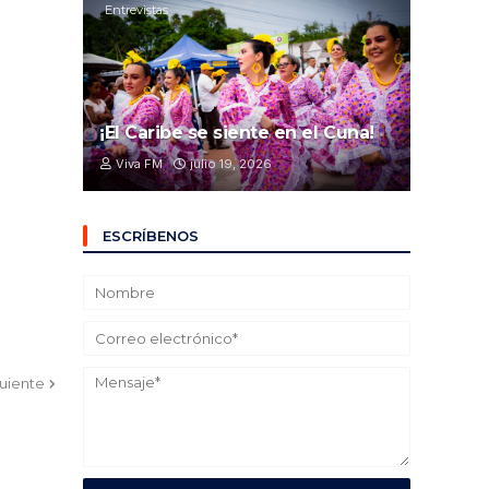
Entrevistas
¡El Caribe se siente en el Cuna!
Viva FM
julio 19, 2026
ESCRÍBENOS
guiente