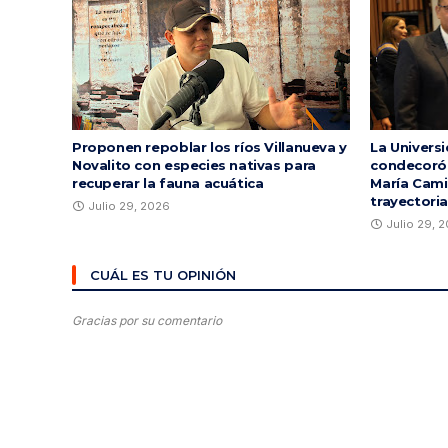
Proponen repoblar los ríos Villanueva y
La Univers
Novalito con especies nativas para
condecoró a
recuperar la fauna acuática
María Cami
trayectori
Julio 29, 2026
Julio 29, 
CUÁL ES TU OPINIÓN
Gracias por su comentario