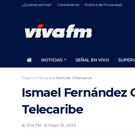
¿Quienes somos?
Contáctenos
Politica de Privacidad
NOTICIAS
SEÑAL EN VIVO
SUPER
Página Principal
Noticias Villanueva
Ismael Fernández 
Telecaribe
Viva FM
mayo 19, 2023