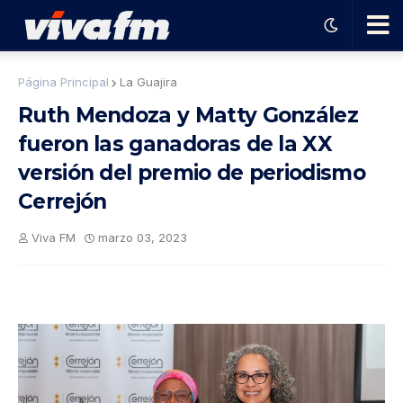
🗨️
Página Principal
La Guajira
Ruth Mendoza y Matty González
Ha
fueron las ganadoras de la XX
versión del premio de periodismo
ble
Cerrejón
con
Viva FM
marzo 03, 2023
el
pro
gra