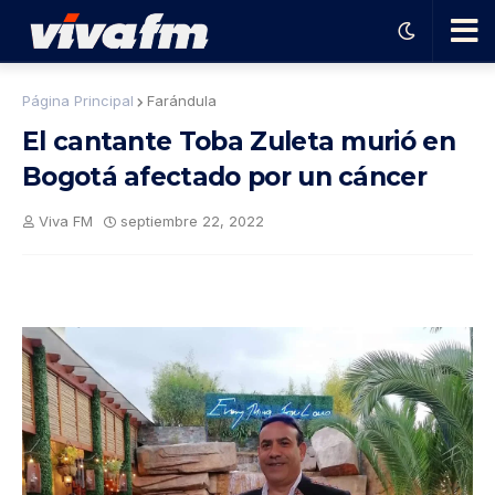
🗨️
Página Principal
Farándula
El cantante Toba Zuleta murió en
Ha
Bogotá afectado por un cáncer
ble
Viva FM
septiembre 22, 2022
con
el
pro
gra