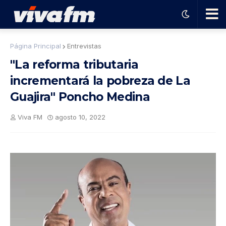
🗨️
Página Principal
Entrevistas
"La reforma tributaria
Ha
incrementará la pobreza de La
Guajira" Poncho Medina
ble
Viva FM
agosto 10, 2022
con
el
pro
gra