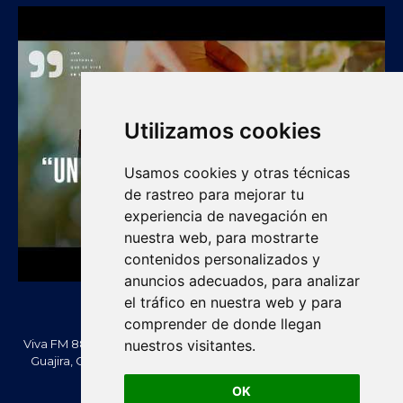
Utilizamos cookies
Usamos cookies y otras técnicas
de rastreo para mejorar tu
experiencia de navegación en
nuestra web, para mostrarte
contenidos personalizados y
anuncios adecuados, para analizar
el tráfico en nuestra web y para
comprender de donde llegan
nuestros visitantes.
Viva FM 88.2 FM es una emisora comunitaria de Villanueva, La
Guajira, Colombia. Información, noticias, cultura, vallenato y
actualidad regional.
OK
Creado Por -
vivafm.com.co