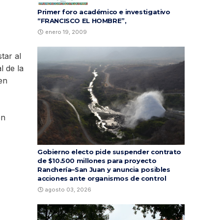
Primer foro académico e investigativo
“FRANCISCO EL HOMBRE”,
enero 19, 2009
tar al
l de la
en
én
Gobierno electo pide suspender contrato
de $10.500 millones para proyecto
Ranchería–San Juan y anuncia posibles
acciones ante organismos de control
agosto 03, 2026