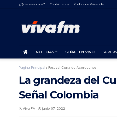
¿Quienes somos?
Contáctenos
Politica de Privacidad
NOTICIAS
SEÑAL EN VIVO
SUPER
Página Principal
Festival Cuna de Acordeones
La grandeza del C
Señal Colombia
Viva FM
junio 07, 2022