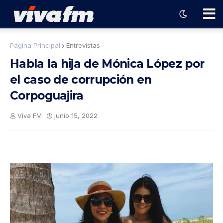
🗨️
Página Principal
Entrevistas
Habla la hija de Mónica López por
Ha
el caso de corrupción en
Corpoguajira
ble
Viva FM
junio 15, 2022
con
el
pro
gra