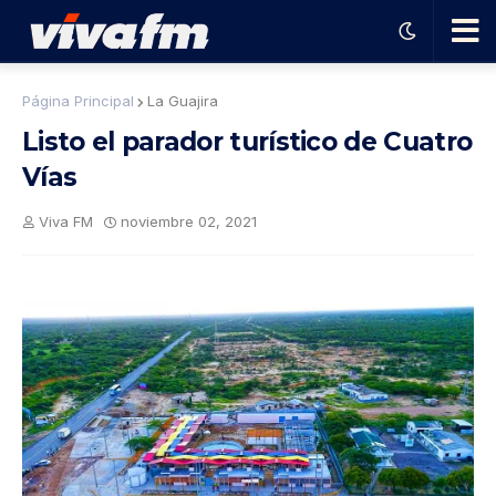
🗨️
Página Principal
La Guajira
Listo el parador turístico de Cuatro
Ha
Vías
ble
Viva FM
noviembre 02, 2021
con
el
pro
gra