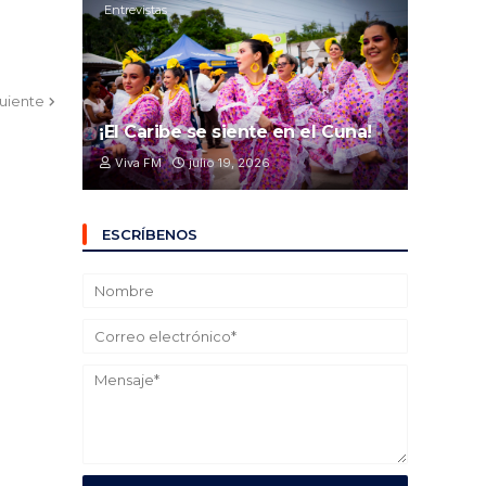
Entrevistas
guiente
¡El Caribe se siente en el Cuna!
Viva FM
julio 19, 2026
ESCRÍBENOS