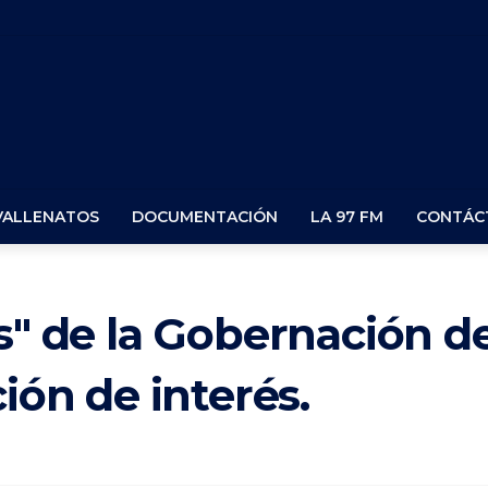
VALLENATOS
DOCUMENTACIÓN
LA 97 FM
CONTÁC
as" de la Gobernación d
ción de interés.