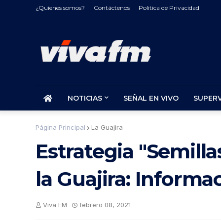
¿Quienes somos?
Contáctenos
Politica de Privacidad
NOTICIAS
SEÑAL EN VIVO
SUPER
Página Principal
La Guajira
Estrategia "Semill
la Guajira: Informa
Viva FM
febrero 08, 2021