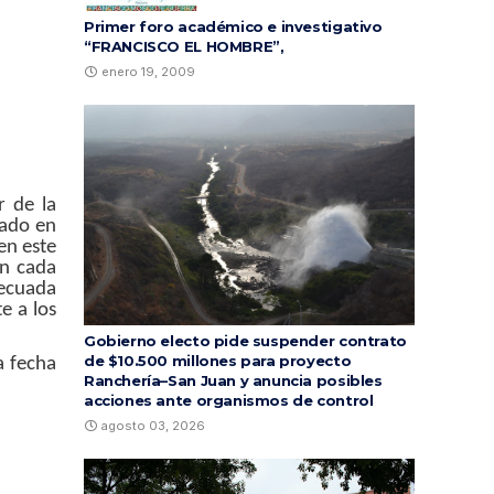
Primer foro académico e investigativo
“FRANCISCO EL HOMBRE”,
enero 19, 2009
r de la
pado en
en este
on cada
decuada
e a los
Gobierno electo pide suspender contrato
de $10.500 millones para proyecto
a fecha
Ranchería–San Juan y anuncia posibles
acciones ante organismos de control
agosto 03, 2026