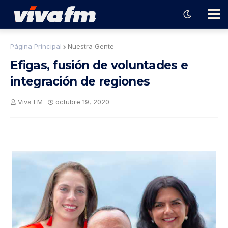
🗨️
Página Principal
Nuestra Gente
Efigas, fusión de voluntades e
Ha
integración de regiones
ble
Viva FM
octubre 19, 2020
con
el
pro
gra