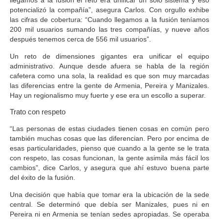
llegamos a la fusión
el reto era unificar un solo sistema y eso
potencializó la compañía
”, asegura Carlos. Con orgullo exhibe
las cifras de cobertura: “Cuando llegamos a la fusión teníamos
200 mil usuarios sumando las tres compañías, y nueve años
después tenemos cerca de 556 mil usuarios”.
Un reto de dimensiones gigantes era unificar el equipo
administrativo.
Aunque desde afuera se habla de la región
cafetera como una sola, la realidad es que son muy marcadas
las diferencias entre la gente de Armenia, Pereira y Manizales.
Hay un regionalismo muy fuerte y ese era un escollo a superar.
Trato con respeto
“Las personas de estas ciudades tienen cosas en común pero
también muchas cosas que las diferencian. Pero por encima de
esas particularidades,
pienso que cuando a la gente se le trata
con respeto, las cosas funcionan, la gente asimila más fácil los
cambios
”, dice Carlos, y asegura que ahí estuvo buena parte
del éxito de la fusión.
Una decisión que había que tomar era la ubicación de la sede
central. Se determinó que debía ser Manizales, pues ni en
Pereira ni en Armenia se tenían sedes apropiadas. Se operaba