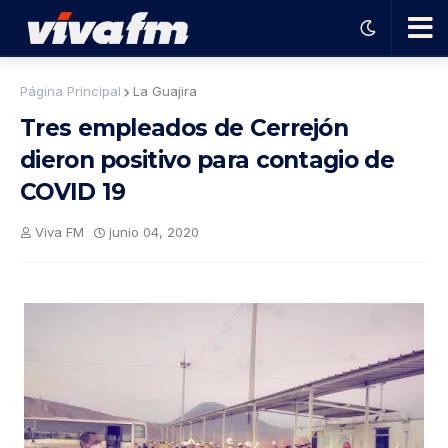
🗨️
Página Principal
La Guajira
Tres empleados de Cerrejón
Ha
dieron positivo para contagio de
COVID 19
ble
Viva FM
junio 04, 2020
con
el
pro
gra