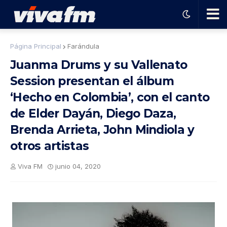
🗨️
Página Principal
Farándula
Juanma Drums y su Vallenato
Ha
Session presentan el álbum
‘Hecho en Colombia’, con el canto
ble
de Elder Dayán, Diego Daza,
con
Brenda Arrieta, John Mindiola y
otros artistas
el
Viva FM
junio 04, 2020
pro
gra