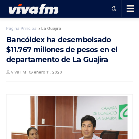
🗨️
Página Principal
La Guajira
Bancóldex ha desembolsado
Ha
$11.767 millones de pesos en el
departamento de La Guajira
ble
Viva FM
enero 11, 2020
con
el
pro
gra