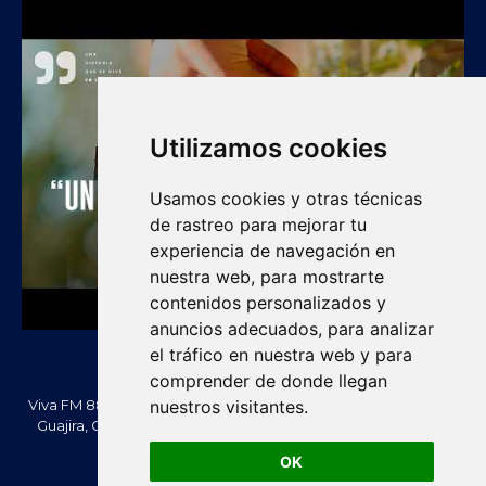
Utilizamos cookies
Usamos cookies y otras técnicas
de rastreo para mejorar tu
experiencia de navegación en
nuestra web, para mostrarte
contenidos personalizados y
anuncios adecuados, para analizar
el tráfico en nuestra web y para
comprender de donde llegan
Viva FM 88.2 FM es una emisora comunitaria de Villanueva, La
nuestros visitantes.
Guajira, Colombia. Información, noticias, cultura, vallenato y
actualidad regional.
OK
Creado Por -
vivafm.com.co