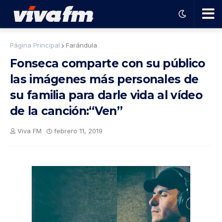
🗨️
Página Principal
Farándula
Fonseca comparte con su público
Ha
las imágenes más personales de
su familia para darle vida al vídeo
ble
de la canción:“Ven”
con
Viva FM
febrero 11, 2019
el
pro
gra