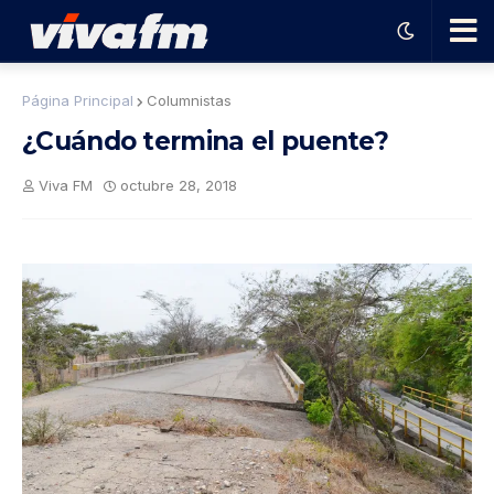
🗨️
Página Principal
Columnistas
¿Cuándo termina el puente?
Ha
Viva FM
octubre 28, 2018
ble
con
el
pro
gra