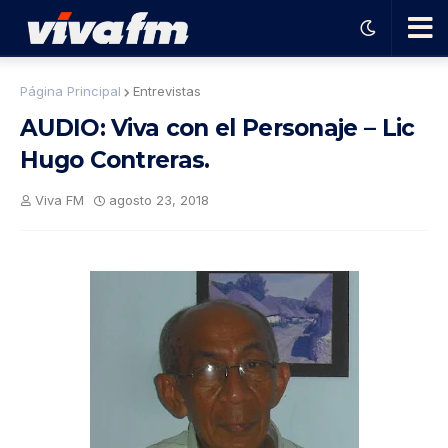
🗨️
Página Principal
Entrevistas
AUDIO: Viva con el Personaje – Lic
Ha
Hugo Contreras.
ble
Viva FM
agosto 23, 2018
con
el
pro
gra