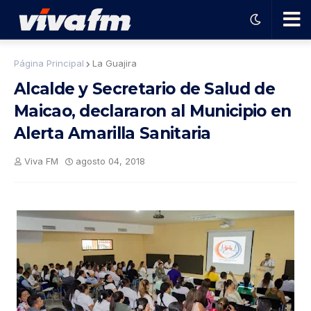
🗨️
Página Principal
La Guajira
Alcalde y Secretario de Salud de
Ha
Maicao, declararon al Municipio en
Alerta Amarilla Sanitaria
ble
Viva FM
agosto 04, 2018
con
el
pro
gra