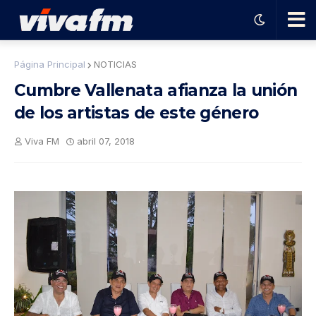
🗨️
Página Principal
NOTICIAS
Cumbre Vallenata afianza la unión
Ha
de los artistas de este género
ble
Viva FM
abril 07, 2018
con
el
pro
gra