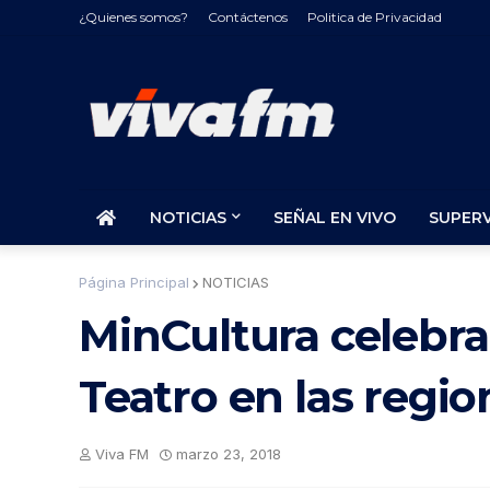
¿Quienes somos?
Contáctenos
Politica de Privacidad
NOTICIAS
SEÑAL EN VIVO
SUPER
Página Principal
NOTICIAS
MinCultura celebra 
Teatro en las regio
Viva FM
marzo 23, 2018