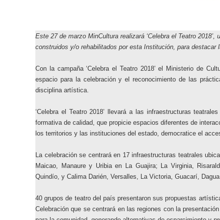
Este 27 de marzo MinCultura realizará ‘Celebra el Teatro 2018’, 
construidos y/o rehabilitados por esta Institución, para destacar l
Con la campaña ‘Celebra el Teatro 2018’ el Ministerio de Cult
espacio para la celebración y el reconocimiento de las prácti
disciplina artística.
‘Celebra el Teatro 2018’ llevará a las infraestructuras teatrale
formativa de calidad, que propicie espacios diferentes de intera
los territorios y las instituciones del estado, democratice el acces
La celebración se centrará en 17 infraestructuras teatrales ubi
Maicao, Manaure y Uribia en La Guajira; La Virginia, Risaral
Quindío, y Calima Darién, Versalles, La Victoria, Guacarí, Dagua
40 grupos de teatro del país presentaron sus propuestas artístic
Celebración que se centrará en las regiones con la presentació
para la comunidad, generando alternativas de esparcimiento y prop