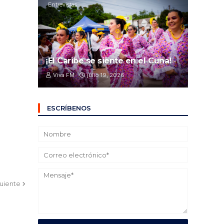
Entrevistas
¡El Caribe se siente en el Cuna!
Viva FM
julio 19, 2026
ESCRÍBENOS
guiente