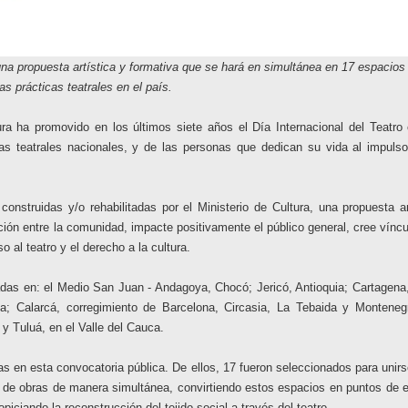
una propuesta artística y formativa que se hará en simultánea en 17 espacios 
as prácticas teatrales en el país.
ura ha promovido en los últimos siete años el Día Internacional del Teatr
cas teatrales nacionales, y de las personas que dedican su vida al impuls
s construidas y/o rehabilitadas por el Ministerio de Cultura, una propuesta ar
cción entre la comunidad, impacte positivamente el público general, cree víncu
o al teatro y el derecho a la cultura.
cadas en: el Medio San Juan - Andagoya, Chocó; Jericó, Antioquia; Cartagena,
da; Calarcá, corregimiento de Barcelona, Circasia, La Tebaida y Monteneg
 y Tuluá, en el Valle del Cauca.
as en esta convocatoria pública. De ellos, 17 fueron seleccionados para unir
n de obras de manera simultánea, convirtiendo estos espacios en puntos de 
iciando la reconstrucción del tejido social a través del teatro.