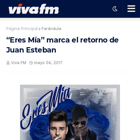
🗨️
Página Principal
Farándula
“Eres Mía” marca el retorno de
Ha
Juan Esteban
ble
Viva FM
mayo 04, 2017
con
el
pro
gra