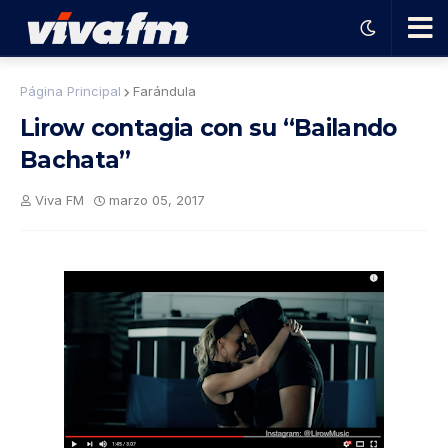
🗨️
Página Principal
Farándula
Lirow contagia con su “Bailando
Ha
Bachata”
ble
Viva FM
marzo 05, 2017
con
el
pro
gra